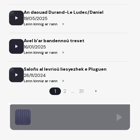
An daouad Durand-Le Ludec/Daniel
19/05/2025
Lenn kinnig ar rann
Avel b'ar bandennoù treset
16/01/2025
Lenn kinnig ar rann
Saloñs al levrioù liesyezhek e Pluguen
28/11/2024
Lenn kinnig ar rann
1
2
...
31
Tud Bank ar Boued war an talbenn
20/11/2024
Lenn kinnig ar rann
Le Doute - Ar mar hag ar mor - Arvest nevez Safar
07/11/2024
Lenn kinnig ar rann