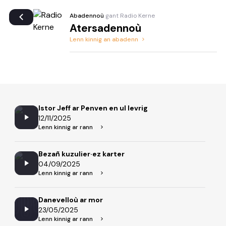
Abadennoù
gant Radio Kerne
Atersadennoù
Lenn kinnig an abadenn
Istor Jeff ar Penven en ul levrig
12/11/2025
Lenn kinnig ar rann
Bezañ kuzulier·ez karter
04/09/2025
Lenn kinnig ar rann
Danevelloù ar mor
23/05/2025
Lenn kinnig ar rann