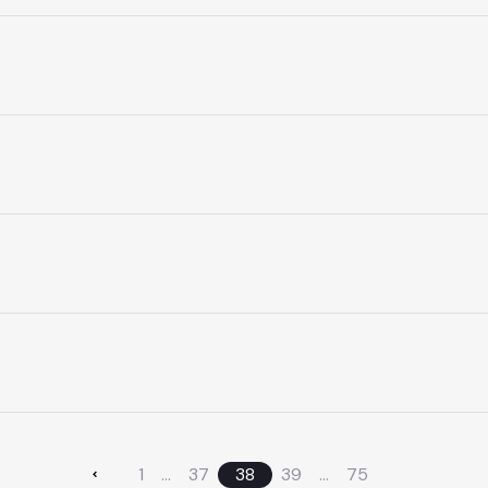
1
...
37
38
39
...
75