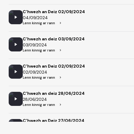
C'hwezh an Deiz 02/09/2024
04/09/2024
Lenn kinnig ar rann
C'hwezh an deiz 03/09/2024
03/09/2024
Lenn kinnig ar rann
C'hwezh an Deiz 02/09/2024
02/09/2024
Lenn kinnig ar rann
C'hwezh an deiz 28/06/2024
28/06/2024
Lenn kinnig ar rann
C'hwezh an Deiz 27/06/2024
27/06/2024
Lenn kinnig ar rann