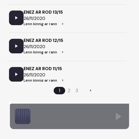
ENEZ AR ROD 13/15
26/11/2020
Lenn kinnig ar rann
ENEZ AR ROD 12/15
26/11/2020
Lenn kinnig ar rann
ENEZ AR ROD 11/15
26/11/2020
Lenn kinnig ar rann
1
2
3
ENEZ AR ROD 10/15
26/11/2020
Lenn kinnig ar rann
ENEZ AR ROD 9/15
26/11/2020
Lenn kinnig ar rann