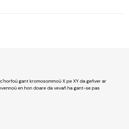
al ar c'horfoù gant kromosommoù X pe XY da geñver ar
at bevennoù en hon doare da vevañ ha gant-se pas