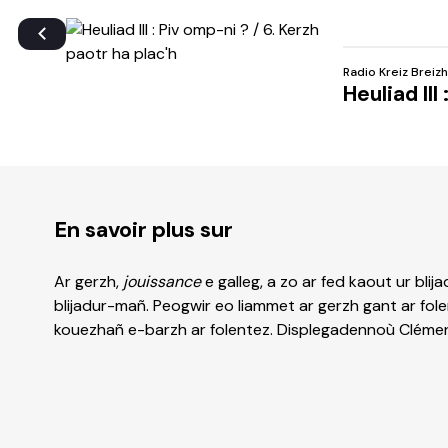
Radio Kreiz Breizh
Heuliad III
En savoir plus sur
Ar gerzh,
jouissance
e galleg, a zo ar fed kaout ur bli
blijadur-mañ. Peogwir eo liammet ar gerzh gant ar fol
kouezhañ e-barzh ar folentez. Displegadennoù Clément