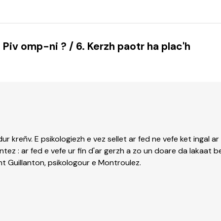
 : Piv omp-ni ? / 6. Kerzh paotr ha plac'h
jadur kreñv. E psikologiezh e vez sellet ar fed ne vefe ket ing
entez : ar fed e vefe ur fin d'ar gerzh a zo un doare da laka
 Guillanton, psikologour e Montroulez.