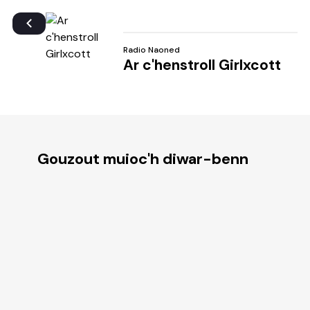
Radio Naoned
Ar c'henstroll Girlxcott
Gouzout muioc'h diwar-benn