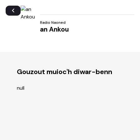
Radio Naoned
an Ankou
Gouzout muioc'h diwar-benn
null