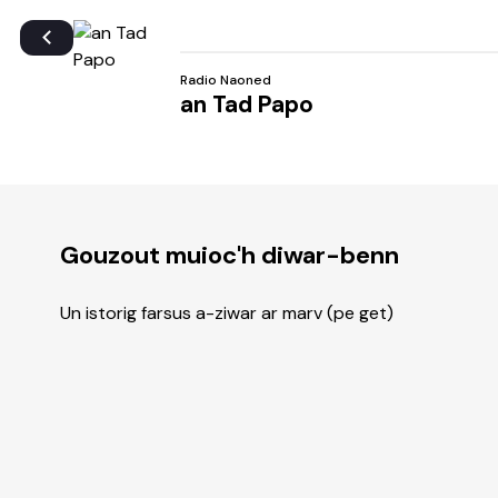
Radio Naoned
an Tad Papo
Gouzout muioc'h diwar-benn
Un istorig farsus a-ziwar ar marv (pe get)