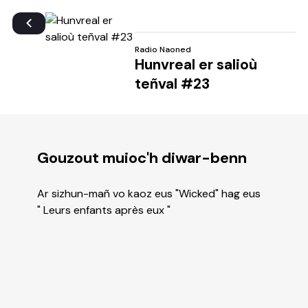
Radio Naoned
Hunvreal er salioù
teñval #23
Gouzout muioc'h diwar-benn
Ar sizhun-mañ vo kaoz eus "Wicked" hag eus
" Leurs enfants après eux "