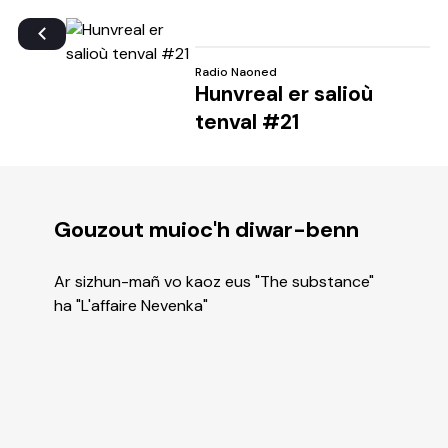
Radio Naoned
Hunvreal er salioù
tenval #21
Gouzout muioc'h diwar-benn
Ar sizhun-mañ vo kaoz eus "The substance"
ha "L'affaire Nevenka"