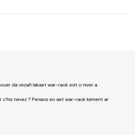
ouer da vezañ lakaet war-raok evit o niver a
r c’hiz nevez ? Penaos eo aet war-raok kement ar