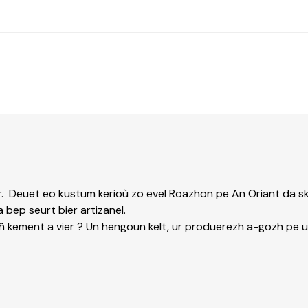
er. Deuet eo kustum kerioù zo evel Roazhon pe An Oriant da sk
 bep seurt bier artizanel.
 kement a vier ? Un hengoun kelt, ur produerezh a-gozh pe u