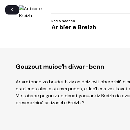
Radio Naoned
Ar bier e Breizh
Gouzout muioc'h diwar-benn
Ar vretoned zo brudet hiziv an deiz evit oberezhiñ bi
ostalerioù alies e stumm puboù, e-lec'h ma vez kavet a
Met abaoe pegoulz eo deuet yaouankiz Breizh da evañ
breserezhioù artizanel e Breizh ?