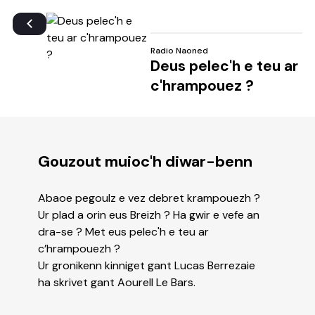
Radio Naoned
Deus pelec'h e teu ar
c'hrampouez ?
Gouzout muioc'h diwar-benn
Abaoe pegoulz e vez debret krampouezh ?
Ur plad a orin eus Breizh ? Ha gwir e vefe an
dra-se ? Met eus pelec'h e teu ar
c’hrampouezh ?
Ur gronikenn kinniget gant Lucas Berrezaie
ha skrivet gant Aourell Le Bars.