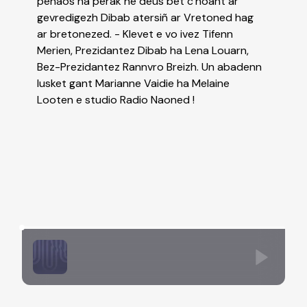
penaos ha perak he deus bet c'hoant ar
gevredigezh Dibab atersiñ ar Vretoned hag
ar bretonezed. - Klevet e vo ivez Tifenn
Merien, Prezidantez Dibab ha Lena Louarn,
Bez-Prezidantez Rannvro Breizh. Un abadenn
lusket gant Marianne Vaidie ha Melaine
Looten e studio Radio Naoned !