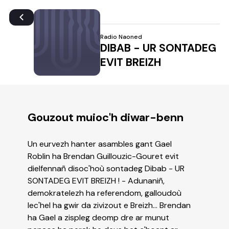
Radio Naoned
DIBAB - UR SONTADEG
EVIT BREIZH
Gouzout muioc'h diwar-benn
Un eurvezh hanter asambles gant Gael
Roblin ha Brendan Guillouzic-Gouret evit
dielfennañ disoc'hoù sontadeg Dibab - UR
SONTADEG EVIT BREIZH ! - Adunaniñ,
demokratelezh ha referendom, galloudoù
lec'hel ha gwir da zivizout e Breizh... Brendan
ha Gael a zispleg deomp dre ar munut