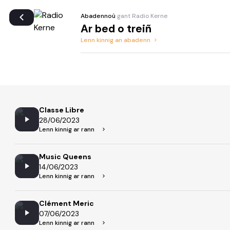
Abadennoù
gant Radio Kerne
Ar bed o treiñ
Lenn kinnig an abadenn
Classe Libre
28/06/2023
Lenn kinnig ar rann
Music Queens
14/06/2023
Lenn kinnig ar rann
Clément Meric
07/06/2023
Lenn kinnig ar rann