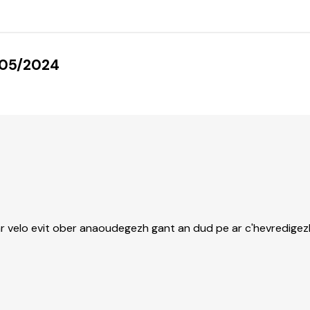
/05/2024
ar velo evit ober anaoudegezh gant an dud pe ar c'hevredigezh