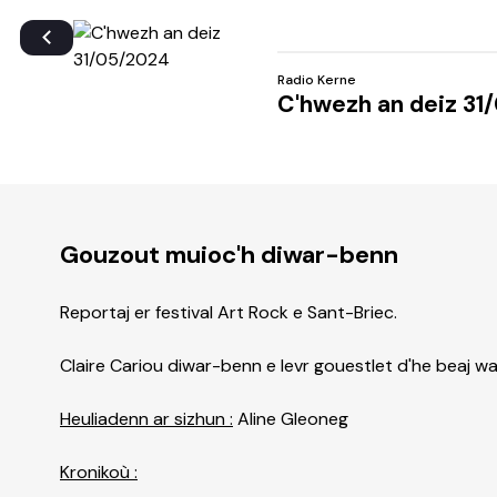
Radio Kerne
C'hwezh an deiz 31
Gouzout muioc'h diwar-benn
Reportaj er festival Art Rock e Sant-Briec.
Claire Cariou diwar-benn e levr gouestlet d'he beaj w
Heuliadenn ar sizhun :
Aline Gleoneg
Kronikoù :