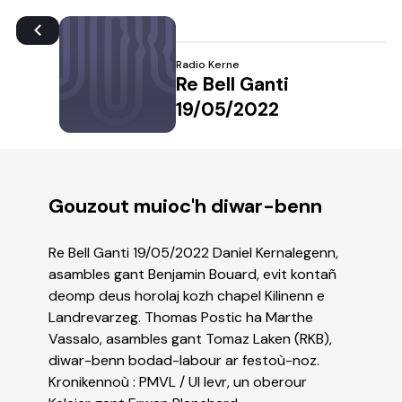
Radio Kerne
Re Bell Ganti
19/05/2022
Gouzout muioc'h diwar-benn
Re Bell Ganti 19/05/2022 Daniel Kernalegenn,
asambles gant Benjamin Bouard, evit kontañ
deomp deus horolaj kozh chapel Kilinenn e
Landrevarzeg. Thomas Postic ha Marthe
Vassalo, asambles gant Tomaz Laken (RKB),
diwar-benn bodad-labour ar festoù-noz.
Kronikennoù : PMVL / Ul levr, un oberour