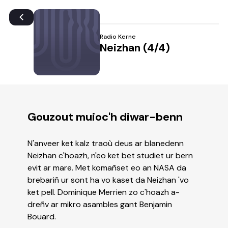
Radio Kerne
Neizhan (4/4)
Gouzout muioc'h diwar-benn
N'anveer ket kalz traoù deus ar blanedenn
Neizhan c'hoazh, n'eo ket bet studiet ur bern
evit ar mare. Met komañset eo an NASA da
brebariñ ur sont ha vo kaset da Neizhan 'vo
ket pell. Dominique Merrien zo c'hoazh a-
dreñv ar mikro asambles gant Benjamin
Bouard.