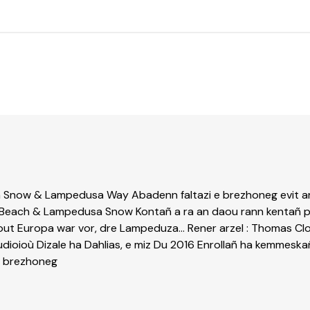
Snow & Lampedusa Way Abadenn faltazi e brezhoneg evit ar 
sa Beach & Lampedusa Snow Kontañ a ra an daou rann kentañ 
out Europa war vor, dre Lampeduza... Rener arzel : Thomas Clo
tudioioù Dizale ha Dahlias, e miz Du 2016 Enrollañ ha kemmesk
 e brezhoneg