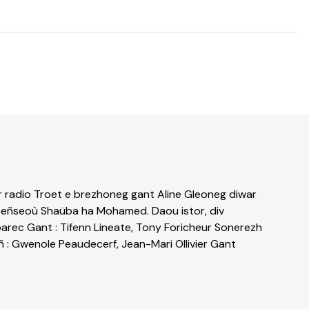
radio Troet e brezhoneg gant Aline Gleoneg diwar
peñseoù Shaüba ha Mohamed. Daou istor, div
arec Gant : Tifenn Lineate, Tony Foricheur Sonerezh
añ : Gwenole Peaudecerf, Jean-Mari Ollivier Gant