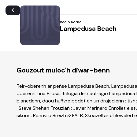
Radio Kerne
Lampedusa Beach
Gouzout muioc'h diwar-benn
Teir-oberenn ar peñse Lampedusa Beach, Lampedusa 
oberenn Lina Prosa, Trilogia del naufragio Lampedu
blanedenn, daou huñvre bodet en un drajedienn : tizh
: Steve Shehan Trouziañ : Javier Marinero Enrollet e s
sikour : Rannvro Breizh & FALB, Skoazell ar c'hleweled